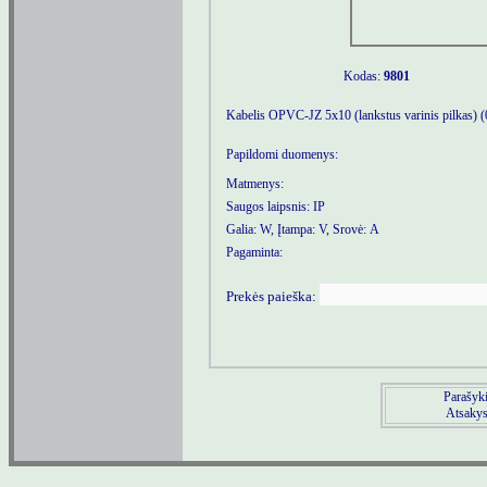
Kodas:
9801
Kabelis OPVC-JZ 5x10 (lankstus varinis pilkas) 
Papildomi duomenys:
Matmenys:
Saugos laipsnis: IP
Galia: W, Įtampa: V, Srovė: A
Pagaminta:
Prekės paieška:
Parašyki
Atsakysi