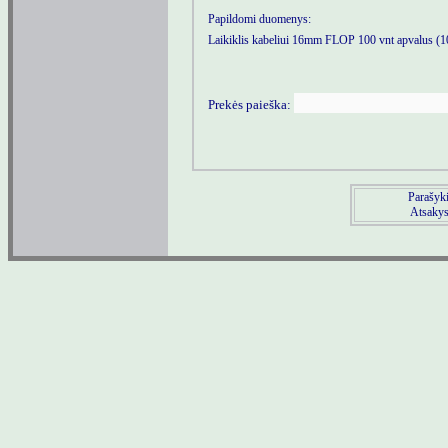
Papildomi duomenys:
Laikiklis kabeliui 16mm FLOP 100 vnt apvalus (
Prekės paieška:
Parašyki
Atsakysi